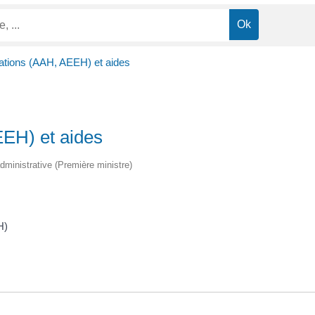
cations (AAH, AEEH) et aides
EEH) et aides
 administrative (Première ministre)
H)