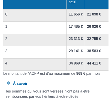
seul
0
11 656 €
21 098 €
1
17 485 €
26 926 €
2
23 313 €
32 755 €
3
29 141 €
38 583 €
4
34 969 €
44 411 €
Le montant de l'ACFP est d'au maximum de
969 €
par mois.
À savoir
les sommes qui vous sont versées n'ont pas à être
remboursées par vos héritiers à votre décès.