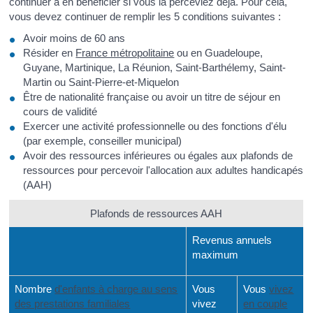
continuer à en bénéficier si vous la perceviez déjà. Pour cela,
vous devez continuer de remplir les 5 conditions suivantes :
Avoir moins de 60 ans
Résider en
France métropolitaine
ou en Guadeloupe,
Guyane, Martinique, La Réunion, Saint-Barthélemy, Saint-
Martin ou Saint-Pierre-et-Miquelon
Être de nationalité française ou avoir un titre de séjour en
cours de validité
Exercer une activité professionnelle ou des fonctions d'élu
(par exemple, conseiller municipal)
Avoir des ressources inférieures ou égales aux plafonds de
ressources pour percevoir l'allocation aux adultes handicapés
(AAH)
Plafonds de ressources AAH
Revenus annuels
maximum
Nombre
d'enfants à charge au sens
Vous
Vous
vivez
des prestations familiales
vivez
en couple