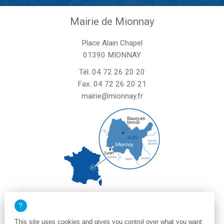
Mairie de Mionnay
Place Alain Chapel
01390 MIONNAY
Tél.
04 72 26 20 20
Fax. 04 72 26 20 21
mairie@mionnay.fr
La mairie de Mionnay est ouverte
le mardi et mercredi de 8h30 à 12h
This site uses cookies and gives you control over what you want
le vendredi de 8h30 à 12h et de 13h30 à 16h30