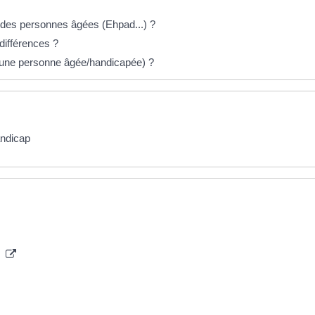
 des personnes âgées (Ehpad...) ?
 différences ?
d'une personne âgée/handicapée) ?
andicap
s