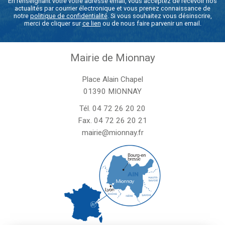
En renseignant votre votre adresse email, vous acceptez de recevoir nos
actualités par courrier électronique et vous prenez connaissance de
notre
politique de confidentialité
. Si vous souhaitez vous désinscrire,
merci de cliquer sur
ce lien
ou de nous faire parvenir un email.
Mairie de Mionnay
Place Alain Chapel
01390 MIONNAY
Tél.
04 72 26 20 20
Fax. 04 72 26 20 21
mairie@mionnay.fr