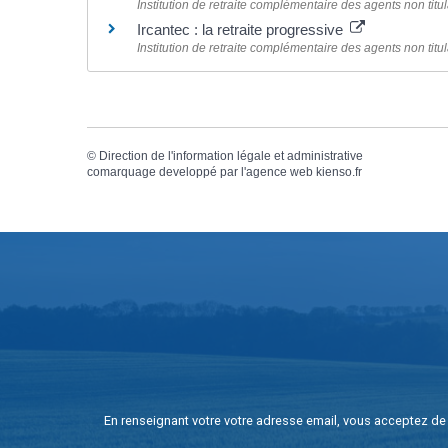
Institution de retraite complémentaire des agents non titula
Ircantec : la retraite progressive
Institution de retraite complémentaire des agents non titula
©
Direction de l'information légale et administrative
comarquage developpé par l'
agence web
kienso.fr
En renseignant votre votre adresse email, vous acceptez de 