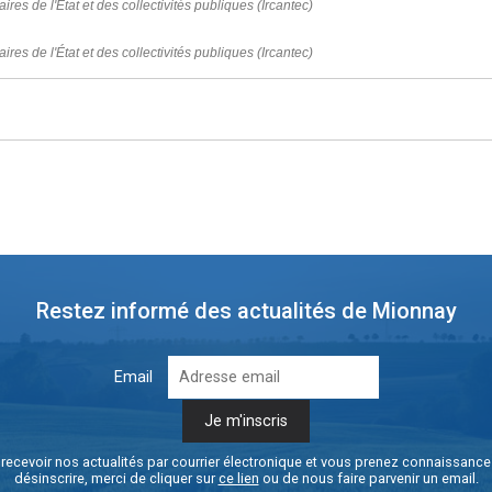
ires de l'État et des collectivités publiques (Ircantec)
ires de l'État et des collectivités publiques (Ircantec)
Restez informé des actualités de Mionnay
Email
recevoir nos actualités par courrier électronique et vous prenez connaissanc
désinscrire, merci de cliquer sur
ce lien
ou de nous faire parvenir un email.