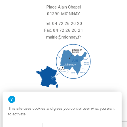
Place Alain Chapel
01390 MIONNAY
Tél.
04 72 26 20 20
Fax. 04 72 26 20 21
mairie@mionnay.fr
La mairie de Mionnay est ouverte
le mardi et mercredi de 8h30 à 12h
This site uses cookies and gives you control over what you want
le vendredi de 8h30 à 12h et de 13h30 à 16h30
to activate
un samedi matin sur deux de 8h30 à 12h