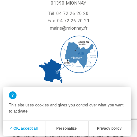
01390 MIONNAY
Tél.
04 72 26 20 20
Fax. 04 72 26 20 21
mairie@mionnay.fr
La mairie de Mionnay est ouverte
le mardi et mercredi de 8h30 à 12h
This site uses cookies and gives you control over what you want
le vendredi de 8h30 à 12h et de 13h30 à 16h30
to activate
un samedi matin sur deux de 8h30 à 12h
Zone membre
Mentions légales
✓ OK, accept all
Personalize
Privacy policy
Politique de confidentialité et cookies
Plan du site
Administrateur
création site internet emergence graphique