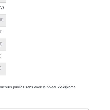
IV)
II)
I)
I)
)
)
oncours publics
sans avoir le niveau de diplôme