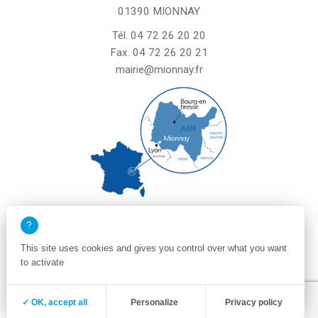
01390 MIONNAY
Tél.
04 72 26 20 20
Fax. 04 72 26 20 21
mairie@mionnay.fr
La mairie de Mionnay est ouverte
le mardi et mercredi de 8h30 à 12h
This site uses cookies and gives you control over what you want
le vendredi de 8h30 à 12h et de 13h30 à 16h30
to activate
un samedi matin sur deux de 8h30 à 12h
Zone membre
Mentions légales
✓ OK, accept all
Personalize
Privacy policy
Politique de confidentialité et cookies
Plan du site