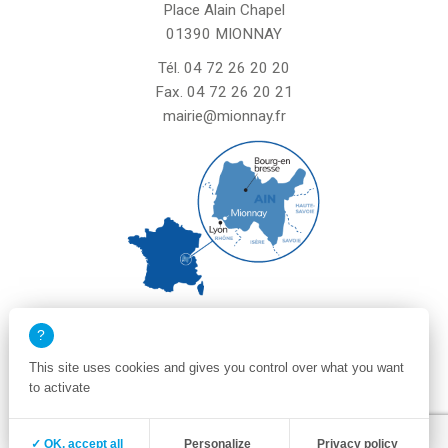
Place Alain Chapel
01390 MIONNAY
Tél.
04 72 26 20 20
Fax. 04 72 26 20 21
mairie@mionnay.fr
La mairie de Mionnay est ouverte
le mardi et mercredi de 8h30 à 12h
This site uses cookies and gives you control over what you want
le vendredi de 8h30 à 12h et de 13h30 à 16h30
to activate
un samedi matin sur deux de 8h30 à 12h
Zone membre
Mentions légales
✓ OK, accept all
Personalize
Privacy policy