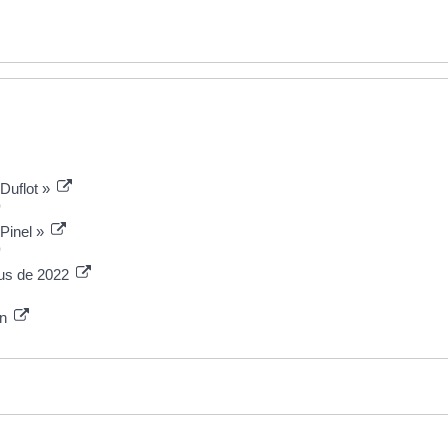
 Duflot »
)
 Pinel »
)
nus de 2022
on