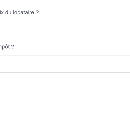
ix du locataire ?
?
mpôt ?