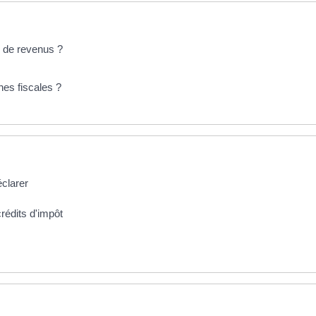
on de revenus ?
hes fiscales ?
éclarer
crédits d'impôt