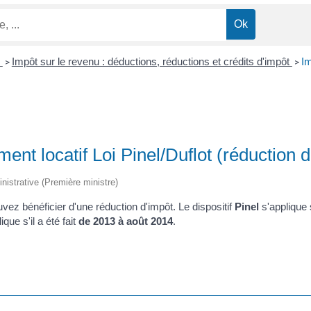
n
Impôt sur le revenu : déductions, réductions et crédits d'impôt
Im
>
>
ent locatif Loi Pinel/Duflot (réduction d
ministrative (Première ministre)
vez bénéficier d'une réduction d'impôt. Le dispositif
Pinel
s'applique 
ique s'il a été fait
de 2013 à août 2014
.