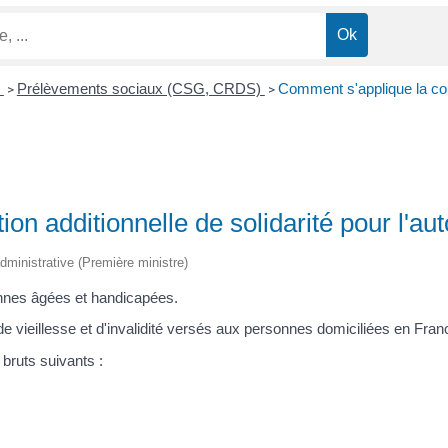
n
Prélèvements sociaux (CSG, CRDS)
Comment s'applique la cont
>
>
ion additionnelle de solidarité pour l'a
 administrative (Première ministre)
onnes âgées et handicapées.
de vieillesse et d'invalidité versés aux personnes domiciliées en Fran
bruts suivants :