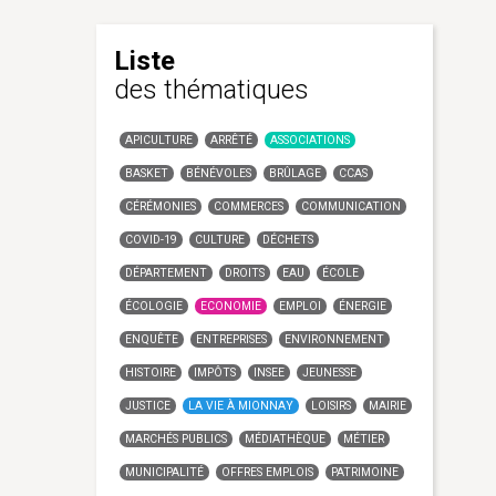
Liste
des thématiques
APICULTURE
ARRÊTÉ
ASSOCIATIONS
BASKET
BÉNÉVOLES
BRÛLAGE
CCAS
CÉRÉMONIES
COMMERCES
COMMUNICATION
COVID-19
CULTURE
DÉCHETS
DÉPARTEMENT
DROITS
EAU
ÉCOLE
ÉCOLOGIE
ECONOMIE
EMPLOI
ÉNERGIE
ENQUÊTE
ENTREPRISES
ENVIRONNEMENT
HISTOIRE
IMPÔTS
INSEE
JEUNESSE
JUSTICE
LA VIE À MIONNAY
LOISIRS
MAIRIE
MARCHÉS PUBLICS
MÉDIATHÈQUE
MÉTIER
MUNICIPALITÉ
OFFRES EMPLOIS
PATRIMOINE