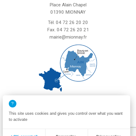
Place Alain Chapel
01390 MIONNAY
Tél.
04 72 26 20 20
Fax. 04 72 26 20 21
mairie@mionnay.fr
La mairie de Mionnay est ouverte
le mardi et mercredi de 8h30 à 12h
This site uses cookies and gives you control over what you want
le vendredi de 8h30 à 12h et de 13h30 à 16h30
to activate
un samedi matin sur deux de 8h30 à 12h
Zone membre
Mentions légales