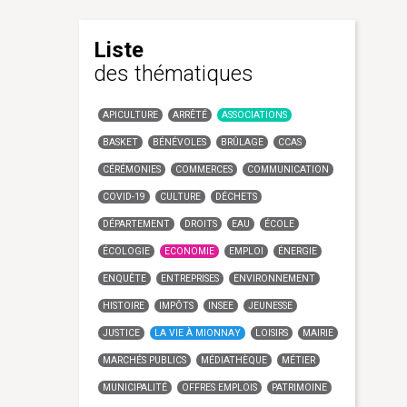
Liste
des thématiques
APICULTURE
ARRÊTÉ
ASSOCIATIONS
BASKET
BÉNÉVOLES
BRÛLAGE
CCAS
CÉRÉMONIES
COMMERCES
COMMUNICATION
COVID-19
CULTURE
DÉCHETS
DÉPARTEMENT
DROITS
EAU
ÉCOLE
ÉCOLOGIE
ECONOMIE
EMPLOI
ÉNERGIE
ENQUÊTE
ENTREPRISES
ENVIRONNEMENT
HISTOIRE
IMPÔTS
INSEE
JEUNESSE
JUSTICE
LA VIE À MIONNAY
LOISIRS
MAIRIE
MARCHÉS PUBLICS
MÉDIATHÈQUE
MÉTIER
MUNICIPALITÉ
OFFRES EMPLOIS
PATRIMOINE