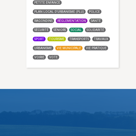
PETITE ENFANCE
PLAN LOCAL D'URBANISME (PLU)
POLICE
RAGONDINS
RÈGLEMENTATION
SANTÉ
SÉCURITÉ
SÉNIORS
SOCIAL
SOLIDARITÉ
SPORT
TOURISME
TRANSPORTS
TRAVAUX
URBANISME
VIE MUNICIPALE
VIE PRATIQUE
VOIRIE
VOTE